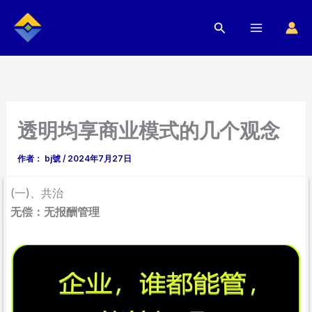
跳
搜
至
索
内
容
透明均享商业模式的几个观念
作者：
bj號
/
2024年7月27日
(一)、共治
无偿：无报酬管理