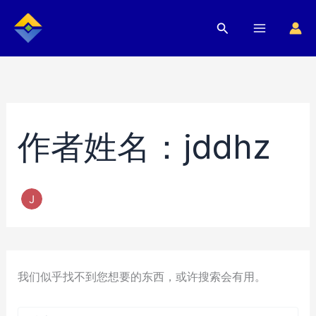
跳
搜
至
索
内
容
作者姓名：jddhz
我们似乎找不到您想要的东西，或许搜索会有用。
搜