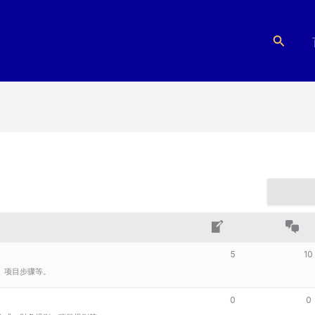
搜
索
5
10
、项目步骤等。
0
0