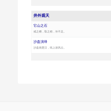
井外观天
它山之石
戒之糟，取之精，补不足。
沙盘演绎
沙盘画楚汉，纸上谈风云。