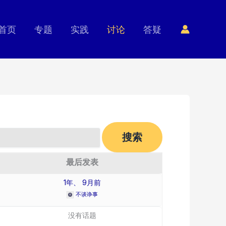
首页
专题
实践
讨论
答疑
最后发表
1年、 9月前
不谈诤事
没有话题