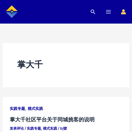
跳
搜
至
索
内
容
掌大千
,
实践专题
模式实践
掌大千社区平台关于同城挑客的说明
发表评论
/
实践专题
,
模式实践
/
bj號