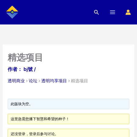
跳
搜
至
索
内
容
精选项目
作者：
bj號
/
透明商业
›
论坛
›
透明均享项目
›
精选项目
此版块为空。
这里急需您播下智慧和希望的种子！
还没登录，登录后参与讨论。