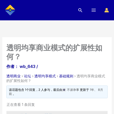
跳
搜
至
索
内
容
透明均享商业模式的扩展性如
何？
作者：
wb_643
/
透明商业
›
论坛
›
透明均享模式
›
基础规则
›
透明均享商业模式
的扩展性如何？
该话题包含 1个回复，2 人参与，最后由
不谈诤事
更新于
1年、 8月
前
。
正在查看 1 条回复