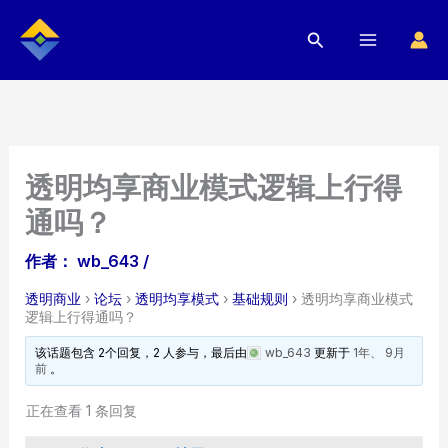
跳
搜
至
索
内
容
透明均享商业模式逻辑上行得
通吗？
作者：
wb_643
/
透明商业
›
论坛
›
透明均享模式
›
基础规则
›
透明均享商业模式
逻辑上行得通吗？
该话题包含 2个回复，2 人参与，最后由
wb_643
更新于
1年、 9月
前
。
正在查看 1 条回复